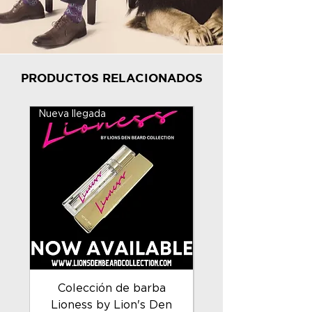
PRODUCTOS RELACIONADOS
Nueva llegada
Nueva llegada
Colección de barba
Esenciales para la
Lioness by Lion's Den